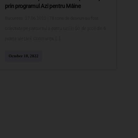
prin programul Azi pentru Mâine
București. 27.06.2022 | 78 tone de deșeuri au fost
colectate pe parcursul a patru luni în 50 de școli din 6
județe ale țării: Constanţa, [...]
October 18, 2022