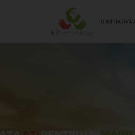
O INIȚIATIVĂ 
EAZA
AZI
PENTRU UN
MAINE