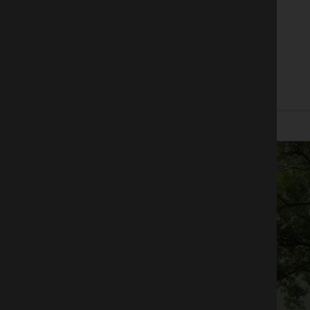
București, Buftea, mai 2025. Asociația CSR Nest
anunță lansarea proiectului SustainABLE: [...]
June 6, 2024