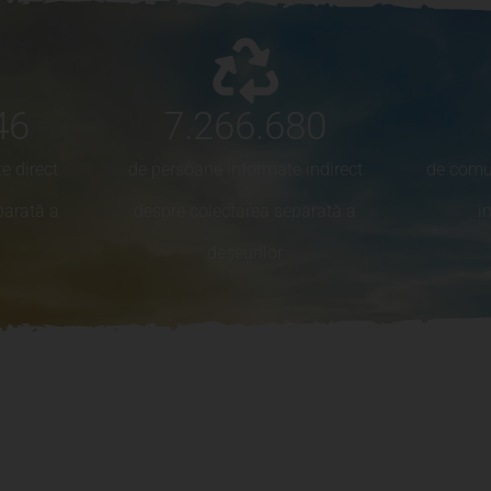
46
7.266.680
e direct
de persoane informate indirect
de comun
parată a
despre colectarea separată a
i
deșeurilor