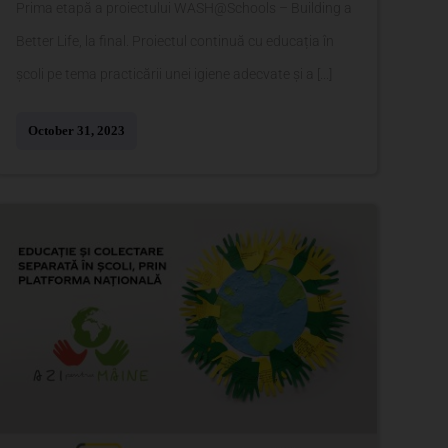
Prima etapă a proiectului WASH@Schools – Building a
Better Life, la final. Proiectul continuă cu educația în
școli pe tema practicării unei igiene adecvate și a [...]
October 31, 2023