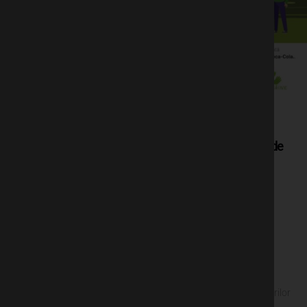
Servicii Publice SA Tulcea și Primăria
Municipiului Tulcea lansează campania de
informare și conștientizare pe tema
colectării separate a deșeurilor „Tulcea
colectează separat pentru un viitor
sustenabil”
Servicii Publice SA Tulcea și Primăria Municipiului
Tulcea lansează campania de informare și
conștientizare pe tema colectării separate a deșeurilor