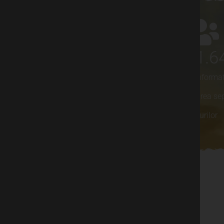
1.211.513
1.141.6
de kilograme de deșeuri
de persoane informat
colectate separat
despre colectarea se
deșeurilor
NOUTATI