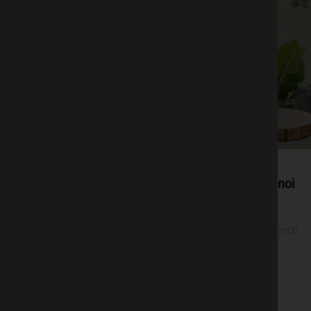
De la un oraș gri, la unul mai verde: două noi
spații verzi vor fi amenajate în București
De la un oraș gri, la unul mai verde: două noi spații verzi
vor fi amenajate în București București, 19 iulie [...]
July 22, 2023