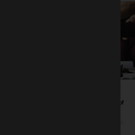
Asociația CSR Nest lansează proiectul
SustainABLE: Raising a new generation of
young entrepreneurs
Asociația CSR Nest lansează proiectul SustainABLE:
Raising a new generation of young entrepreneurs