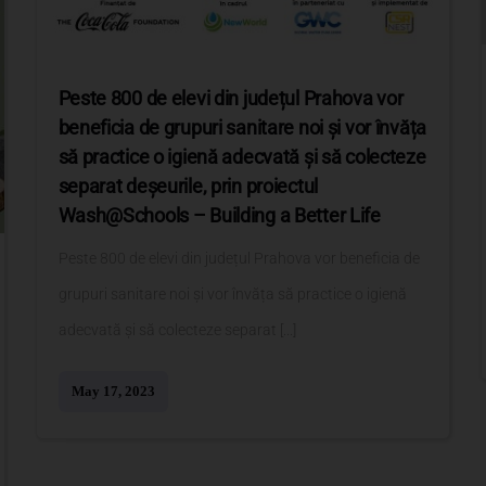
Peste 800 de elevi din județul Prahova vor
beneficia de grupuri sanitare noi și vor învăța
să practice o igienă adecvată și să colecteze
separat deșeurile, prin proiectul
Wash@Schools – Building a Better Life
Peste 800 de elevi din județul Prahova vor beneficia de
grupuri sanitare noi și vor învăța să practice o igienă
adecvată și să colecteze separat [...]
May 17, 2023