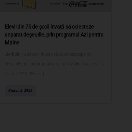
Elevii din 75 de școli învață să colecteze
separat deșeurile, prin programul Azi pentru
Mâine
Elevii din 75 de școli învață să colecteze separat
deșeurile, prin programul Azi pentru Mâine București, 2
martie 2023. 75 de [...]
March 2, 2023