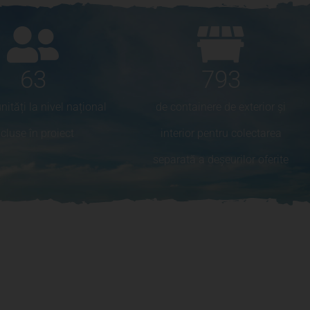
63
793
ități la nivel național
de containere de exterior și
ncluse în proiect
interior pentru colectarea
separată a deșeurilor oferite