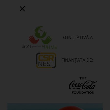
Skip
to
content
O INIȚIATIVĂ A
FINANȚATĂ DE:
View