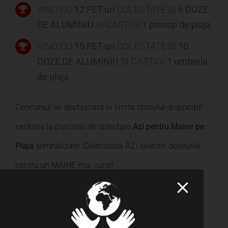
VINO CU
12 PET-uri
COLECTATE SI
6 DOZE
DE ALUMINIU
SI CASTIGI
1 prosop de plaja
VINO CU
15 PET-uri
COLECTATE SI
10
DOZE DE ALUMINIU
SI CASTIGI
1 umbrela
de plaja
Concursul se desfasoara in limita stocului disponibil
exclusiv la punctele de colectare
Azi pentru Maine pe
Plaja
semnalizate. Colecteaza AZI selectiv deseurile
pentru un MAINE mai curat!
Proiectul Azi pentru Maine pe Plaja este finantat de
Fundatia Coca-Cola si face parte din platforma Azi