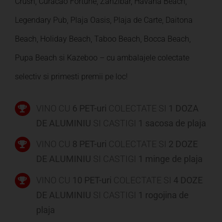
Crush, Curacao Fortune, Zanzibar, Havana Beach,
Legendary Pub, Plaja Oasis, Plaja de Carte, Daitona
Beach, Holiday Beach, Taboo Beach, Bocca Beach,
Pupa Beach si Kazeboo – cu ambalajele colectate
selectiv si primesti premii pe loc!
VINO CU
6 PET-uri
COLECTATE SI
1 DOZA
DE ALUMINIU
SI CASTIGI
1 sacosa de plaja
VINO CU
8 PET-uri
COLECTATE SI
2 DOZE
DE ALUMINIU
SI CASTIGI
1 minge de plaja
VINO CU
10 PET-uri
COLECTATE SI
4 DOZE
DE ALUMINIU
SI CASTIGI
1 rogojina de
plaja