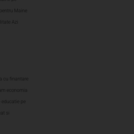
i pentru Maine
itate Azi
a cu finantare
ajam economia
e educatie pe
at si