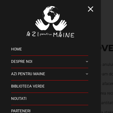
Skip
to
content
POVE
HOME
DESPRE NOI
“In vara anulu
care ne-am dor
AZI PENTRU MAINE
care au afacer
BIBLIOTECA VERDE
in vederea rec
NOUTATI
triplul cantita
PARTENERI
sugestia stake