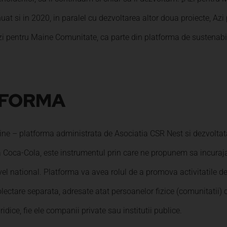
nuat si in 2020, in paralel cu dezvoltarea altor doua proiecte, Az
zi pentru Maine Comunitate, ca parte din platforma de sustenabil
TFORMA
ine – platforma administrata de Asociatia CSR Nest si dezvoltat
a Coca-Cola, este instrumentul prin care ne propunem sa incur
ivel national. Platforma va avea rolul de a promova activitatile d
lectare separata, adresate atat persoanelor fizice (comunitatii) c
idice, fie ele companii private sau institutii publice.