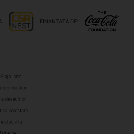
A
FINANȚATĂ DE:
Plaja” prin
ntreprenorilor
 a deseurilor
it sa colectam
 inclusiv la
 Maine pe