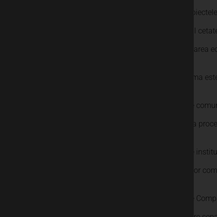
Prin proiectel
sprijinul ceta
dezvoltarea e
Platforma est
Nevoile comunit
practica proce
Nevoile instit
cerintelor com
Nevoile Compan
colectare sepa