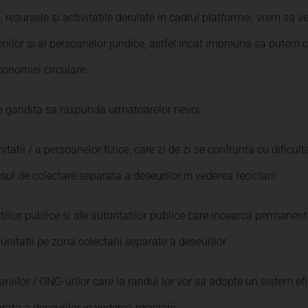
e, resursele si activitatile derulate in cadrul platformei, vrem sa v
tenilor si al persoanelor juridice, astfel incat impreuna sa putem c
conomiei circulare.
e gandita sa raspunda urmatoarelor nevoi:
atii / a persoanelor fizice, care zi de zi se confrunta cu dificulta
sul de colectare separata a deseurilor in vederea reciclarii
utiilor publice si ale autoritatilor publice care incearca permane
unitatii pe zona colectarii separate a deseurilor
iilor / ONG-urilor care la randul lor vor sa adopte un sistem efi
rata a deseurilor in vederea reciclarii.