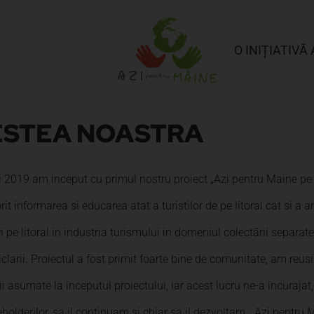
O INIȚIATIVĂ 
STEA NOASTRA
i 2019 am inceput cu primul nostru proiect „Azi pentru Maine pe 
it informarea si educarea atat a turistilor de pe litoral cat si a a
i pe litoral in industria turismului in domeniul colectării separate
iclarii. Proiectul a fost primit foarte bine de comunitate, am reus
tii asumate la inceputul proiectului, iar acest lucru ne-a incurajat,
holderilor, sa il continuam si chiar sa il dezvoltam. „Azi pentru