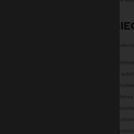
OBIE
Obiectivele no
Informar
si autor
circulare
Oferirea 
Dezvolta
economie
Promovar