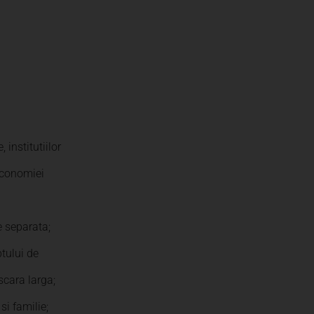
institutiilor
 economiei
re separata;
tului de
scara larga;
i familie;