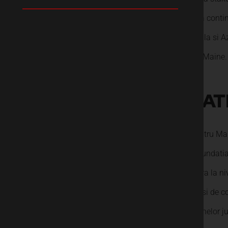
Plaja” a conti
in Scoala si A
pentru Maine.
PLA
Azi pentru Ma
de la Fundati
circulara la n
mediu si de co
persoanelor jur